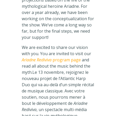
projections based on the life of the
mythological heroine Ariadne. For
over a year already, we have been
working on the conceptualization for
the show. We’ve come a long way so
far, but for the final steps, we need
your support!
We are excited to share our vision
with you. You are invited to visit our
Ariadne Rediviva
program page
and
read all about the music behind the
myth.
Le 13 novembre, rejoignez le
nouveau projet de l’Atlantic Harp
Duo qui va au-delà d’un simple récital
de musique classique. Avec votre
soutien, nous pourrons mener à
bout le développement de
Ariadne
Rediviva
, un spectacle multi-média
basé sur la vie mythologique