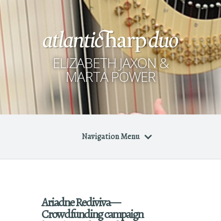
ELIZABETH JAXON &
MARTA POWER
Navigation Menu
Ariadne Rediviva—
Crowdfunding campaign