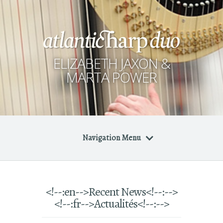
ELIZABETH JAXON &
MARTA POWER
Navigation Menu
<!--:en-->Recent News<!--:-->
<!--:fr-->Actualités<!--:-->